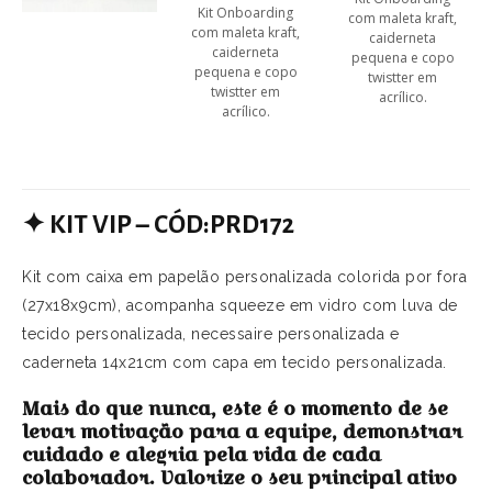
Kit Onboarding
com maleta kraft,
com maleta kraft,
caiderneta
caiderneta
pequena e copo
pequena e copo
twistter em
twistter em
acrílico.
acrílico.
✦
KIT VIP – CÓD:PRD172
Kit com caixa em papelão personalizada colorida por fora
(27x18x9cm), acompanha squeeze em vidro com luva de
tecido personalizada, necessaire personalizada e
caderneta 14x21cm com capa em tecido personalizada.
Mais do que nunca, este é o momento de se
levar motivação para a equipe, demonstrar
cuidado e alegria pela vida de cada
colaborador. Valorize o seu principal ativo