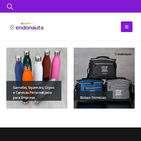
Garrafas, Squeezes, Copos
e Canecas Personalizada
para Empresa
Bolsas Térmicas