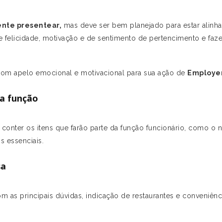
nte presentear,
mas deve ser bem planejado para estar alinh
e felicidade, motivação e de sentimento de pertencimento e faze
 com apelo emocional e motivacional para sua ação de
Employer
da função
conter os itens que farão parte da função funcionário, como o n
ns essenciais.
sa
com as principais dúvidas, indicação de restaurantes e conveniên