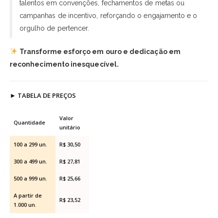
talentos em convenções, fechamentos de metas ou
campanhas de incentivo, reforçando o engajamento e o
orgulho de pertencer.
Transforme esforço em ouro e dedicação em
reconhecimento inesquecível.
►
TABELA DE PREÇOS
Valor
Quantidade
unitário
100 a 299 un.
R$ 30,50
300 a 499 un.
R$ 27,81
500 a 999 un.
R$ 25,66
A partir de
R$ 23,52
1.000 un.