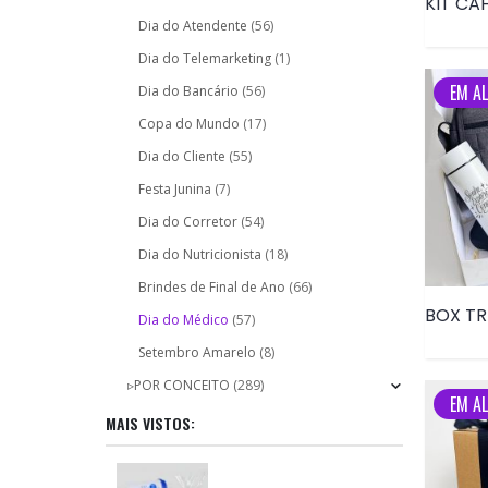
Dia do Atendente
(56)
Dia do Telemarketing
(1)
EM AL
Dia do Bancário
(56)
Copa do Mundo
(17)
Dia do Cliente
(55)
Festa Junina
(7)
Dia do Corretor
(54)
Dia do Nutricionista
(18)
Brindes de Final de Ano
(66)
BOX TR
Dia do Médico
(57)
Setembro Amarelo
(8)
▹POR CONCEITO
(289)
EM AL
MAIS VISTOS: