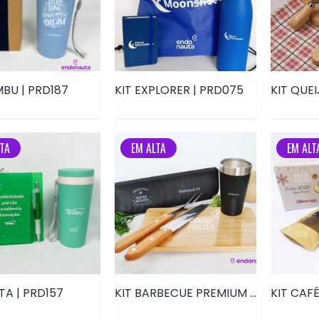
MBU | PRD187
KIT EXPLORER | PRD075
TA
EM ALTA
EM ALT
TA | PRD157
KIT BARBECUE PREMIUM | PRD065