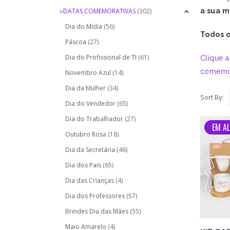
▹DATAS COMEMORATIVAS
(302)
a sua m
Dia do Mídia
(56)
Todos o
Páscoa
(27)
Dia do Profissional de TI
(61)
Clique a
comemor
Novembro Azul
(14)
Dia da Mulher
(34)
Sort By:
Dia do Vendedor
(65)
Dia do Trabalhador
(27)
EM AL
Outubro Rosa
(18)
Dia da Secretária
(46)
Dia dos Pais
(65)
Dia das Crianças
(4)
Dia dos Professores
(57)
Brindes Dia das Mães
(55)
Maio Amarelo
(4)