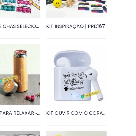
CAIXA DE CHÁS SELECIONADOS | PRD113
KIT INSPIRAÇÃO | PRD167
KIT CHÁ PARA RELAXAR • PRD104
KIT OUVIR COM O CORAÇÃO FONE BLUETOOTH • PRD068