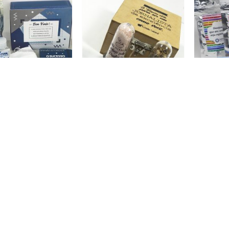
E BOX • PRD144
KIT TEMPERO CERTO • PRD077
rasil