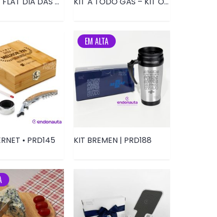
KIT CAFÉ FLAT DIA DAS MÃES | PRD168
KIT À TODO GÁS – KIT ONBOARDING – PRD191
EM ALTA
ERNET • PRD145
KIT BREMEN | PRD188
A