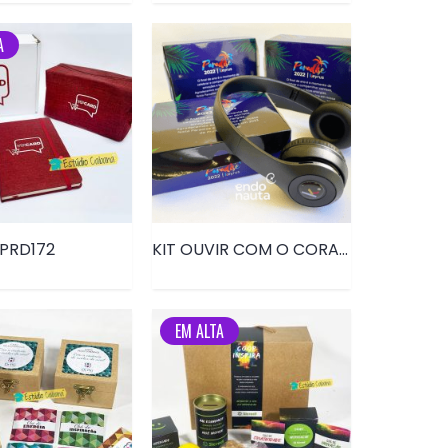
A
• PRD172
KIT OUVIR COM O CORAÇÃO FONE DE OUVIDO • PRD073
EM ALTA