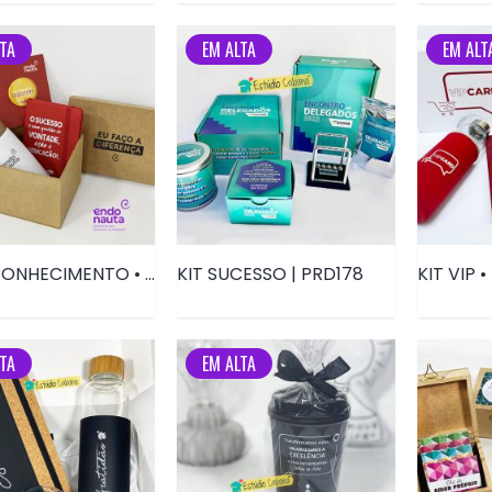
TA
EM ALTA
EM ALT
KIT RECONHECIMENTO • PRD180
KIT SUCESSO | PRD178
KIT VIP 
TA
EM ALTA