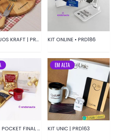
KIT QUEIJOS KRAFT | PRD183
KIT ONLINE • PRD186
A
EM ALTA
KIT CAFÉ POCKET FINAL DE ANO | PRD169
KIT UNIC | PRD163