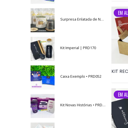
EM AL
Surpresa Enlatada de Natal • PRD034
Kit Imperial | PRD170
Caixa Exemplo • PRD052
EM AL
Kit Novas Histórias • PRD059