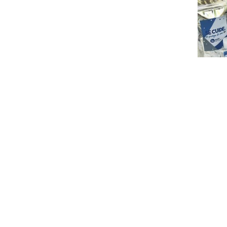
WELCOM
ENTRE EM CONTATO CONOSCO
Endereço:
Av Carlos Lindenberg, Vila Velha - ES - B