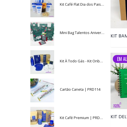
Kit Café Flat Dia dos Pais| PRD168
Mini Bag Talentos Aniversário • PRD116
KIT BA
EM AL
Kit À Todo Gás - Kit Onboarding - PRD191
Cartão Caneta | PRD114
KIT DEL
Kit Café Premium | PRD076