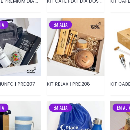
KIT CAFÉ PREMIUM DIA DAS MÃES | PRD076
KIT CAFÉ FLAT DIA DOS PAIS| PRD168
TA
EM ALTA
IUNFO | PRD207
KIT RELAX | PRD208
KIT CAB
TA
EM ALTA
EM ALT