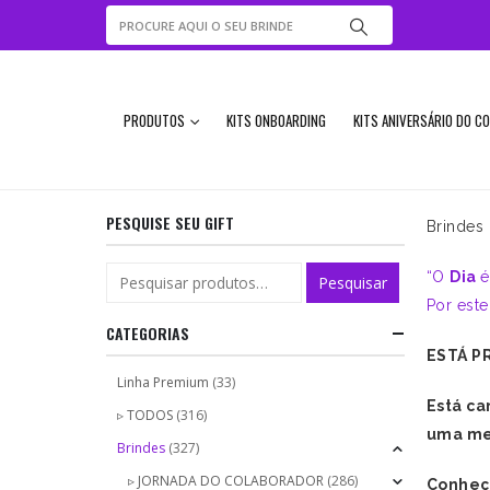
PRODUTOS
KITS ONBOARDING
KITS ANIVERSÁRIO DO C
PESQUISE SEU GIFT
Brindes
“O
Dia
é
Pesquisar
Por este
CATEGORIAS
ESTÁ P
Linha Premium
(33)
Está ca
▹ TODOS
(316)
uma me
Brindes
(327)
▹ JORNADA DO COLABORADOR
(286)
Conheça