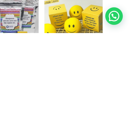
SAQUINHO DOS DESEJOS 04 UNIDADES • PRD098
CAIXA SORRISO • PRD019