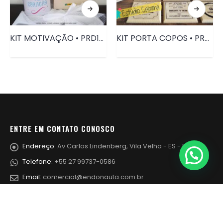
KIT MOTIVAÇÃO • PRD106
KIT PORTA COPOS • PRD009
ENTRE EM CONTATO CONOSCO
Endereço:
Av Carlos Lindenberg, Vila Velha - ES - Brasil
Precisa de ajuda?
Telefone:
+55 27 99737-0586
Email:
comercial@endonauta.com.br
Funcionamento:
Segunda a Sexta: 9h às 18h.