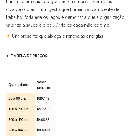
transmite um cuidado genuíno da empresa com suas
colaboradoras. É um gesto que humaniza o ambiente de
trabalho, fortalece os laços e demonstra que a organização
valoriza a saúde e o equilíbrio de cada mãe do time.
Um presente que abraça e renova as energias.
►
TABELA DE PREÇOS
Valor
Quantidade
unitário
50 a 99 un.
R$97,49
100 a 299 un.
R$ 72,51
300 a 499 un.
R$66,68
500 a 999 un.
R$ 63,60