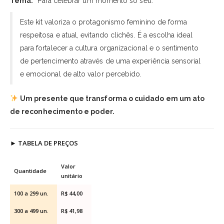
Tema:
“Para celebrar um momento só seu.”
Este kit valoriza o protagonismo feminino de forma
respeitosa e atual, evitando clichês. É a escolha ideal
para fortalecer a cultura organizacional e o sentimento
de pertencimento através de uma experiência sensorial
e emocional de alto valor percebido.
Um presente que transforma o cuidado em um ato
de reconhecimento e poder.
►
TABELA DE PREÇOS
Valor
Quantidade
unitário
100 a 299 un.
R$ 44,00
300 a 499 un.
R$ 41,98