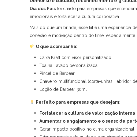
Demonstre cuidado, reconhecimento e gratidão 
Dia dos Pais
foi criado para empresas que entendem a
emocionais e fortalecer a cultura corporativa.
Mais do que um brinde, esse kit é uma experiência d
conexão e motivação dentro do time, especialmente 
O que acompanha:
Caixa Kraft com visor personalizado
Toalha Lavabo personalizada
Pincel de Barbear
Chaveiro multifuncional (corta-unhas + abridor d
Loção de Barbear 30ml
Perfeito para empresas que desejam:
Fortalecer a cultura de valorização interna
Aumentar o engajamento e o senso de per
Gerar impacto positivo no clima organizacional
Criar momentos de cuidado, acolhimento e rec