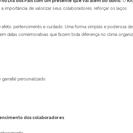
no Dia dos Pais com um presente que vai além do óbvio.
O
Ki
 importância de valorizar seus colaboradores, reforçar os laços
e afeto, pertencimento e cuidado. Uma forma simples e poderosa de
em datas comemorativas que fazem toda diferença no clima organiz
e garrafa) personalizado
tencimento dos colaboradores
onhecimento