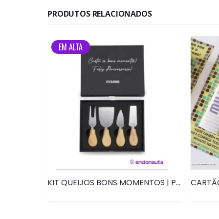
PRODUTOS RELACIONADOS
EM ALTA
6
KIT QUEIJOS BONS MOMENTOS | PRD184B
CARTÃO