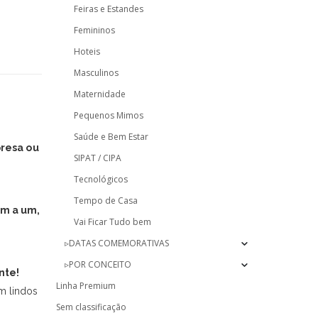
Feiras e Estandes
Femininos
Hoteis
Masculinos
Maternidade
Pequenos Mimos
Saúde e Bem Estar
presa ou
SIPAT / CIPA
Tecnológicos
Tempo de Casa
m a um,
Vai Ficar Tudo bem
▹DATAS COMEMORATIVAS
▹POR CONCEITO
nte!
Linha Premium
m lindos
Sem classificação