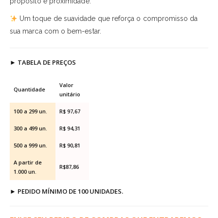
propósito e proximidade.
Um toque de suavidade que reforça o compromisso da
sua marca com o bem-estar.
►
TABELA DE PREÇOS
Valor
Quantidade
unitário
100 a 299 un.
R$ 97,67
300 a 499 un.
R$ 94,31
500 a 999 un.
R$ 90,81
A partir de
R$87,86
1.000 un.
►
PEDIDO MÍNIMO DE 100 UNIDADES.