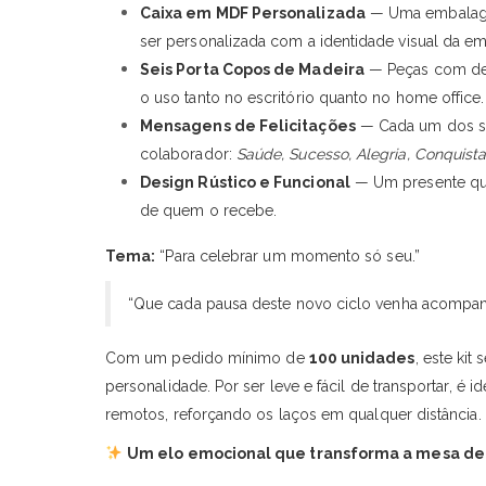
Caixa em MDF Personalizada
— Uma embalagem 
ser personalizada com a identidade visual da em
Seis Porta Copos de Madeira
— Peças com desi
o uso tanto no escritório quanto no home office.
Mensagens de Felicitações
— Cada um dos sei
colaborador:
Saúde, Sucesso, Alegria, Conquistas
Design Rústico e Funcional
— Um presente que 
de quem o recebe.
Tema:
“Para celebrar um momento só seu.”
“Que cada pausa deste novo ciclo venha acompanha
Com um pedido mínimo de
100 unidades
, este ki
personalidade. Por ser leve e fácil de transportar, é
remotos, reforçando os laços em qualquer distância.
Um elo emocional que transforma a mesa de