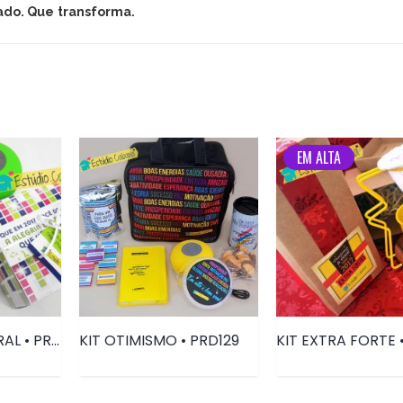
ado. Que transforma.
EM ALTA
CAIXA ALTO ASTRAL • PRD124
KIT OTIMISMO • PRD129