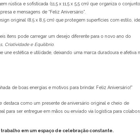
rústica e sofisticada (11,5 x 11,5 x 5,5 cm) que organiza o conjunt
presa e mensagens de “Feliz Aniversário”.
gn original (8,5 x 8,5 cm) que protegem superfícies com estilo, ide
s itens pode carregar um desejo diferente para o novo ano do
, Criatividade e Equilíbrio
.
une estética e utilidade, deixando uma marca duradoura e afetiva n
da de boas energias e motivos para brindar. Feliz Aniversário!”
t se destaca como um presente de aniversário original e cheio de
 ideal para ser entregue em mãos ou enviado via logística para colabo
 trabalho em um espaço de celebração constante.