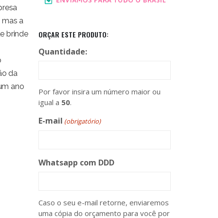
presa
, mas a
e brinde
ORÇAR ESTE PRODUTO:
Quantidade:
o
ão da
 um ano
Por favor insira um número maior ou
igual a
50
.
E-mail
(obrigatório)
Whatsapp com DDD
Caso o seu e-mail retorne, enviaremos
uma cópia do orçamento para você por