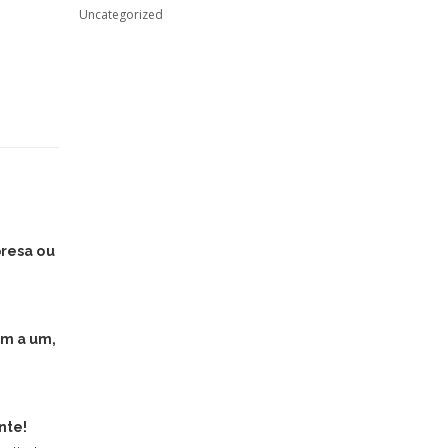
Uncategorized
presa ou
m a um,
nte!