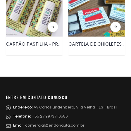
CARTÃO PASTILHA • PRD080
CARTELA DE CHICLETES P • PRD079
ENTRE EM CONTATO CONOSCO
Endereço:
Av Carlos Lindenberg, Vila Velha - ES - Brasil
Telefone:
+55 27 99737-0586
Email:
comercial@endonauta.com.br