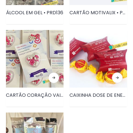
ÁLCOOL EM GEL • PRD136
CARTÃO MOTIVALIX • PRD142
CARTÃO CORAÇÃO VAI FICAR TUDO BEM • PRD137
CAIXINHA DOSE DE ENERGIA – BOM RETORNO • PRD100