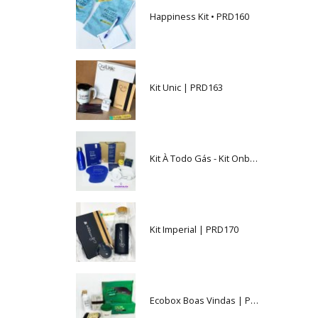
Happiness Kit • PRD160
Kit Unic | PRD163
Kit À Todo Gás - Kit Onboarding - PRD191
Kit Imperial | PRD170
Ecobox Boas Vindas | PRD090