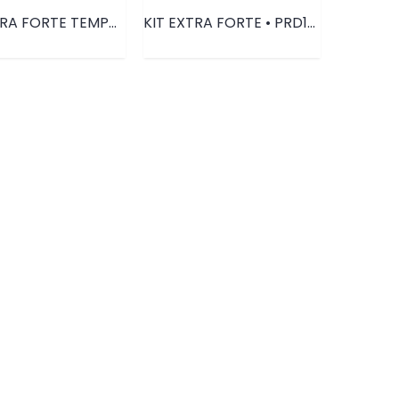
KIT EXTRA FORTE TEMPO DE CASA • PRD125
KIT EXTRA FORTE • PRD125