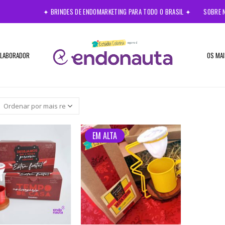
✦ BRINDES DE ENDOMARKETING PARA TODO O BRASIL ✦
SOBRE 
OLABORADOR
OS MAI
EM ALTA