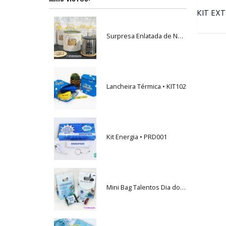
Surpresa Enlatada de Natal • PRD034
Lancheira Térmica • KIT102
Kit Energia • PRD001
Mini Bag Talentos Dia dos Pais • PRD116