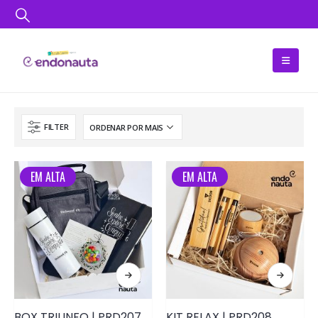
FILTER
EM ALTA
EM ALTA
BOX TRIUNFO | PRD207
KIT RELAX | PRD208