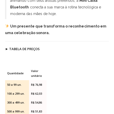
animando com seus artistas preferidos, a
Mini Caixa
Bluetooth
conecta a sua marca à rotina tecnológica e
moderna das mães de hoje.
Um presente que transforma o reconhecimento em
uma celebração sonora.
►
TABELA DE PREÇOS
Valor
Quantidade
unitário
50 a 99 un.
R$ 76,98
100 a 299 un.
R$ 62,03
300 a 499 un.
R$ 54,86
500 a 999 un.
R$ 51,83