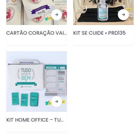
CARTÃO CORAÇÃO VAI FICAR TUDO BEM • PRD137
KIT SE CUIDE • PRD135
KIT HOME OFFICE – TUDO VAI FICAR BEM • PRD002