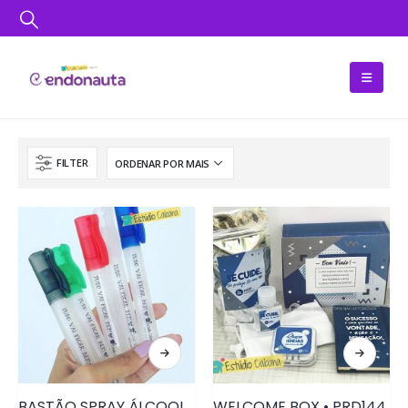
FILTER
BASTÃO SPRAY ÁLCOOL • PRD158
WELCOME BOX • PRD144