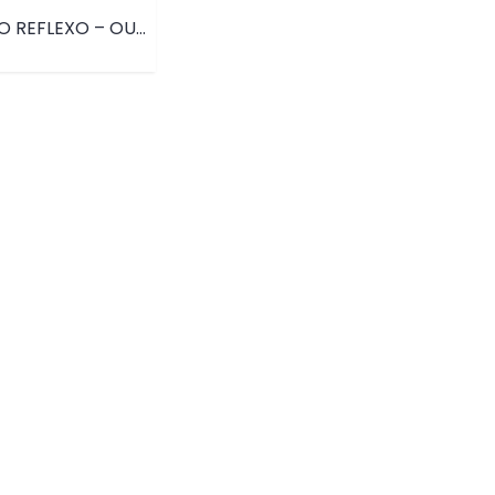
ESPELHO REFLEXO – OUTUBRO ROSA • PRD132