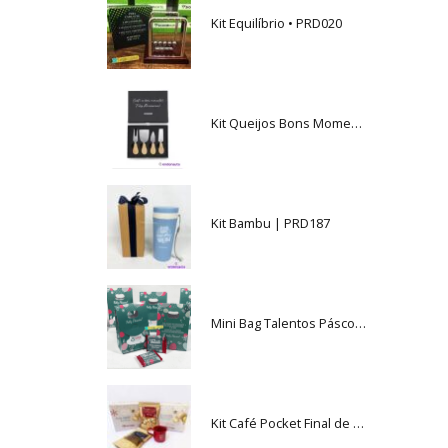
Kit Equilíbrio • PRD020
Kit Queijos Bons Momentos | PRD184B
Kit Bambu | PRD187
Mini Bag Talentos Páscoa • PRD116
Kit Café Pocket Final de Ano | PRD169