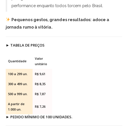
performance enquanto todos torcem pelo Brasil.
Pequenos gestos, grandes resultados: adoce a
jornada rumo à vitória.
►
TABELA DE PREÇOS
Valor
Quantidade
unitário
100 a 299 un.
R$ 9,61
300 a 499 un.
R$ 8,35
500 a 999 un.
R$ 7,87
A partir de
R$ 7,26
1.000 un.
►
PEDIDO MÍNIMO DE 100 UNIDADES.