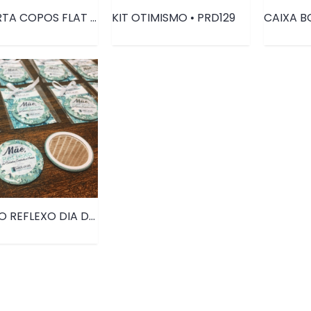
KIT PORTA COPOS FLAT • PRD013
KIT OTIMISMO • PRD129
ESPELHO REFLEXO DIA DAS MÃES • PRD045