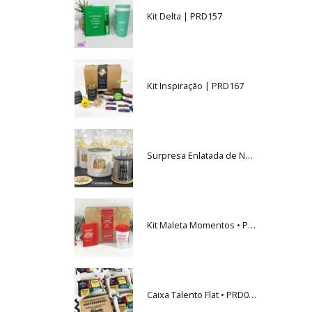
Kit Delta | PRD157
Kit Inspiração | PRD167
Surpresa Enlatada de Natal • PRD034
Kit Maleta Momentos • PRD117
Caixa Talento Flat • PRD004