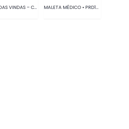
CAIXA BOAS VINDAS – CADERNETA + PRESTÍGIO • PRD028
MALETA MÉDICO • PRD108