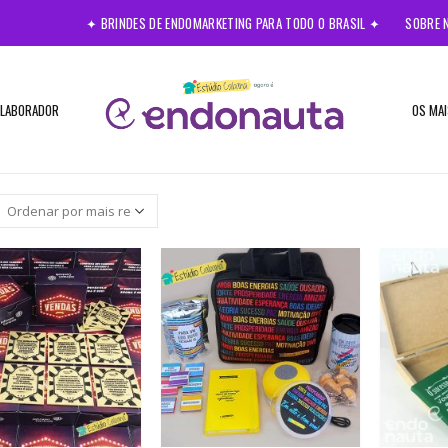
✦ BRINDES DE ENDOMARKETING PARA TODO O BRASIL ✦
SOBRE 
OLABORADOR
OS MAI