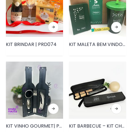
KIT BRINDAR | PRD074
KIT MALETA BEM VINDO A EQUIPE• PRD029
KIT VINHO GOURMET| PRD199
KIT BARBECUE – KIT CHURRASCO BRINDE DIA DOS PAIS | PRD066