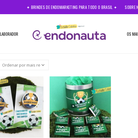
✦ BRINDES DE ENDOMARKETING PARA TODO O BRASIL ✦
SOBRE 
OLABORADOR
OS MAI