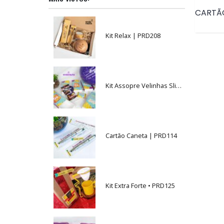
Kit Relax | PRD208
Kit Assopre Velinhas Slin • PRD021
Cartão Caneta | PRD114
Kit Extra Forte • PRD125