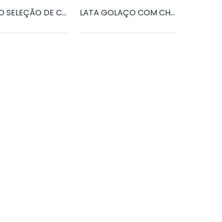
CARTÃO SELEÇÃO DE CRAQUES • PRD151
LATA GOLAÇO COM CHOCOLATES • PRD153